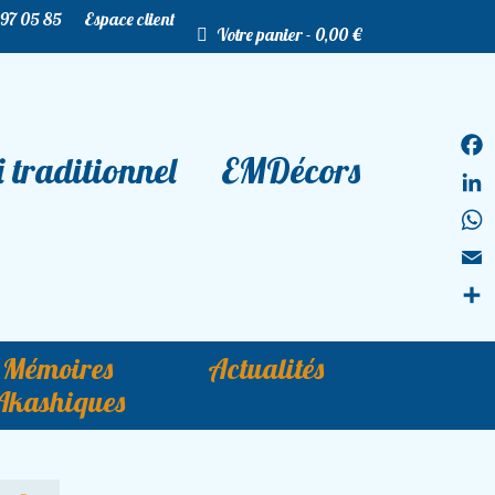
 97 05 85
Espace client
Votre panier
-
0,00
€
 traditionnel
EMDécors
Fac
Lin
Wha
Ema
Par
Mémoires
Actualités
Akashiques