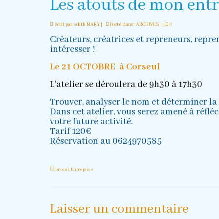
Les atouts de mon entr
écrit par
edith MARY
|
Posté dans :
ARCHIVES
|
0
Créateurs, créatrices et repreneurs, repren
intéresser !
Le 21 OCTOBRE à Corseul
L’atelier se déroulera de 9h30 à 17h30
Trouver, analyser le nom et déterminer la 
Dans cet atelier, vous serez amené à réfl
votre future activité.
Tarif 120€
Réservation au 0624970585
Corseul
,
Entreprise
Laisser un commentaire