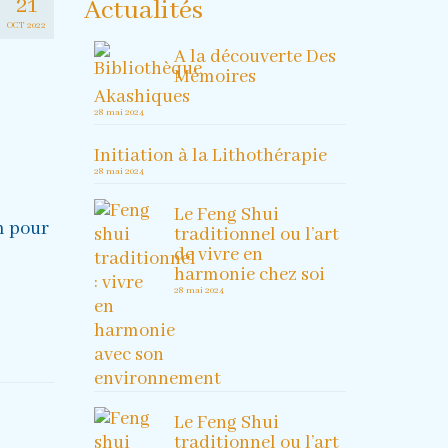
21
Actualités
OCT 2022
A la découverte Des
Mémoires
Akashiques
28 mai 2024
Initiation à la Lithothérapie
28 mai 2024
Le Feng Shui
m pour
traditionnel ou l’art
de vivre en
harmonie chez soi
28 mai 2024
Le Feng Shui
traditionnel ou l’art