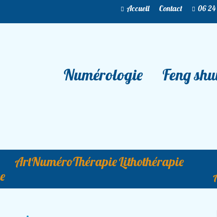
Accueil
Contact
06 24
Numérologie
Feng shui
ArtNuméroThérapie
Lithothérapie
e