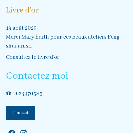
Livre d’or
19 août 2025
30 avril 2021
Merci Mary Édith pour ces beaux ateliers Feng
Accueil très chaleureux et agréable dans une
shui ainsi...
ambiance détendue. 4...
Consultez le livre d’or
Contactez moi
☎️
0624970585
Contact