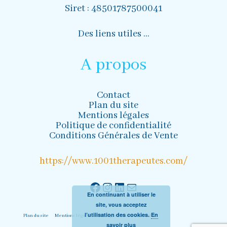
Siret : 48501787500041
Des liens utiles …
A propos
Contact
Plan du site
Mentions légales
Politique de confidentialité
Conditions Générales de Vente
https://www.1001therapeutes.com/
Facebook
Instagram
LinkedIn
Mail
En continuant à utiliser le
site, vous acceptez
l’utilisation des cookies.
En
Plan du site
Mentions légales
Politique de confidentialité
savoir plus