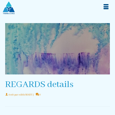
REGARDS details
écrit par
edith MARY
|
0