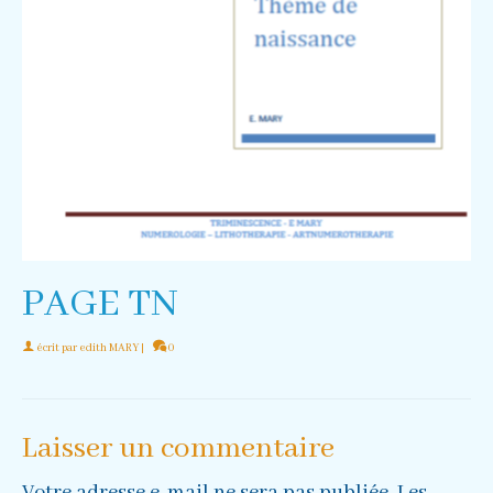
PAGE TN
écrit par
edith MARY
|
0
Laisser un commentaire
Votre adresse e-mail ne sera pas publiée.
Les