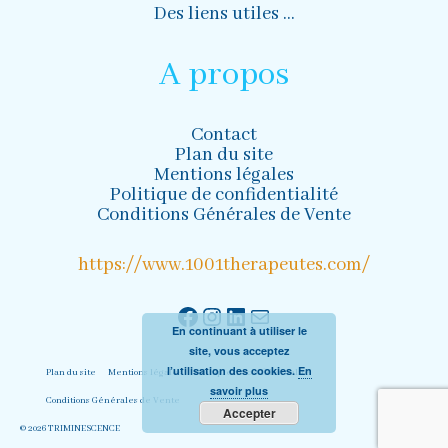
Des liens utiles …
A propos
Contact
Plan du site
Mentions légales
Politique de confidentialité
Conditions Générales de Vente
https://www.1001therapeutes.com/
Facebook
Instagram
LinkedIn
Mail
En continuant à utiliser le
site, vous acceptez
l’utilisation des cookies.
En
Plan du site
Mentions légales
Politique de confidentialité
savoir plus
Conditions Générales de Vente
Accepter
© 2026 TRIMINESCENCE